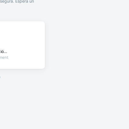
segura. Espera un
ó...
oment
a