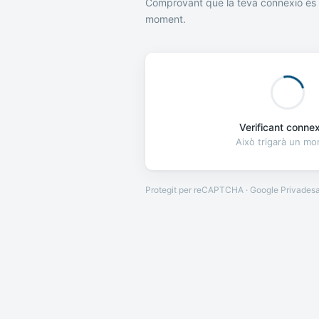
Comprovant que la teva connexió és 
moment.
Verificant connexi
Això trigarà un m
Protegit per reCAPTCHA · Google
Privades