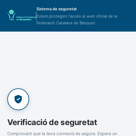
Sistema de seguretat
Estem protegint l'accés al web oficial de la
Federació Catalana de Bàsquet.
Verificació de seguretat
Comprovant que la teva connexió és segura. Espera un