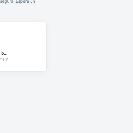
segura. Espera un
ó...
oment
a