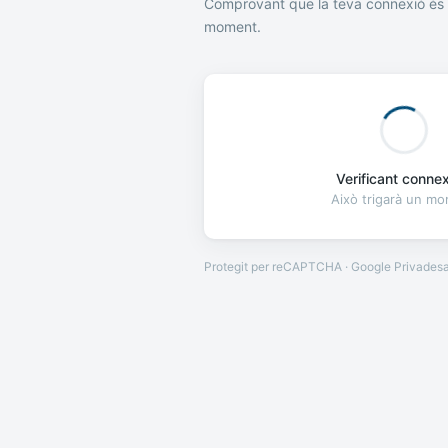
Comprovant que la teva connexió és 
moment.
Verificant connexi
Això trigarà un m
Protegit per reCAPTCHA · Google
Privades