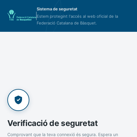
Sistema de seguretat
Estem protegint l'accés al web oficial de la
Federació Catalana de Bàsquet.
Verificació de seguretat
Comprovant que la teva connexió és segura. Espera un