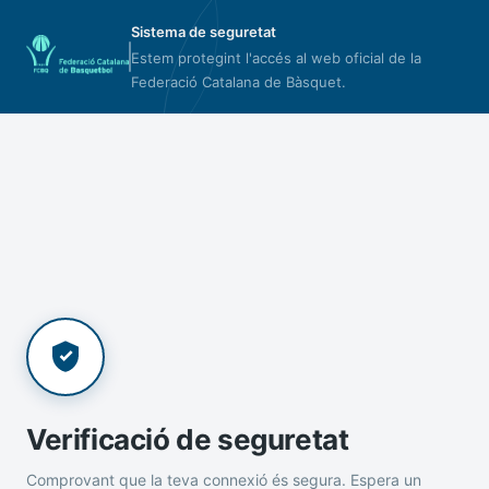
Sistema de seguretat
Estem protegint l'accés al web oficial de la
Federació Catalana de Bàsquet.
Verificació de seguretat
Comprovant que la teva connexió és segura. Espera un