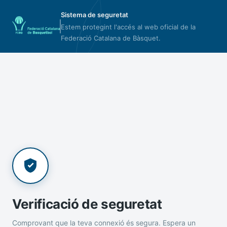
Sistema de seguretat
Estem protegint l'accés al web oficial de la
Federació Catalana de Bàsquet.
Verificació de seguretat
Comprovant que la teva connexió és segura. Espera un