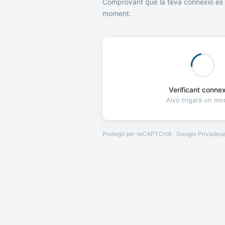
Comprovant que la teva connexió és 
moment.
Verificant connexi
Això trigarà un m
Protegit per reCAPTCHA · Google
Privades