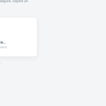
segura. Espera un
ó...
oment
a