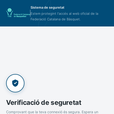
Sistema de seguretat
Estem protegint l'accés al web oficial de la
Federació Catalana de Bàsquet.
Verificació de seguretat
Comprovant que la teva connexió és segura. Espera un