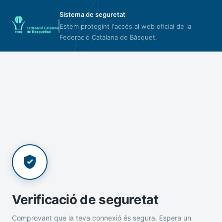
Sistema de seguretat
Estem protegint l'accés al web oficial de la
Federació Catalana de Bàsquet.
Verificació de seguretat
Comprovant que la teva connexió és segura. Espera un