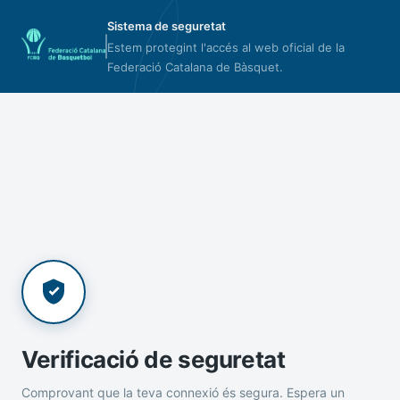
Sistema de seguretat
Estem protegint l'accés al web oficial de la
Federació Catalana de Bàsquet.
Verificació de seguretat
Comprovant que la teva connexió és segura. Espera un