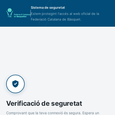
Sistema de seguretat
Estem protegint l'accés al web oficial de la
Federació Catalana de Bàsquet.
Verificació de seguretat
Comprovant que la teva connexió és segura. Espera un