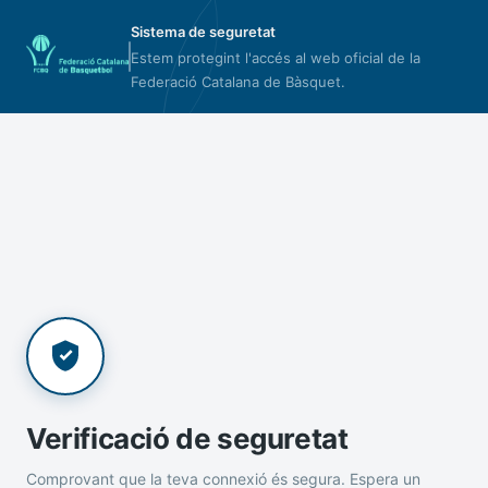
Sistema de seguretat
Estem protegint l'accés al web oficial de la
Federació Catalana de Bàsquet.
Verificació de seguretat
Comprovant que la teva connexió és segura. Espera un