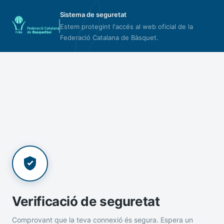
Sistema de seguretat
Estem protegint l'accés al web oficial de la
Federació Catalana de Bàsquet.
Verificació de seguretat
Comprovant que la teva connexió és segura. Espera un