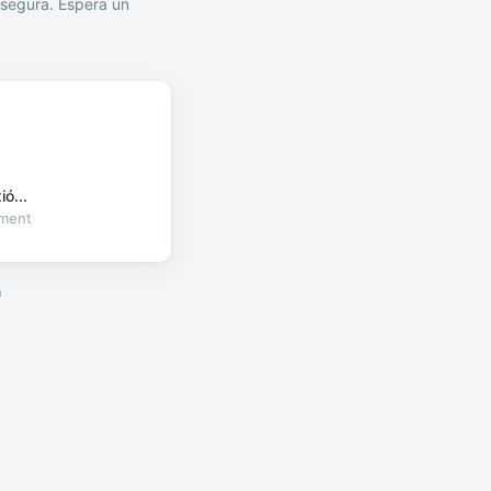
segura. Espera un
ó...
oment
a