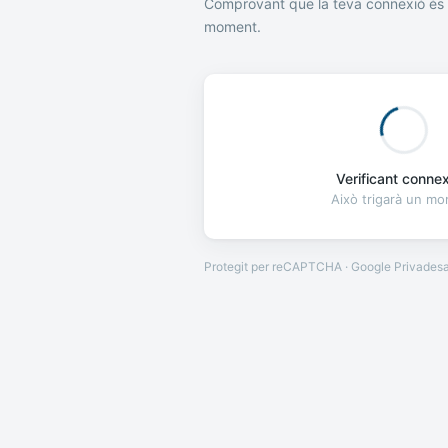
Comprovant que la teva connexió és 
moment.
Verificant connexi
Això trigarà un m
Protegit per reCAPTCHA · Google
Privades