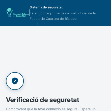
Sistema de seguretat
Estem protegint l'accés al web oficial de la
Federació Catalana de Bàsquet.
Verificació de seguretat
Comprovant que la teva connexió és segura. Espera un