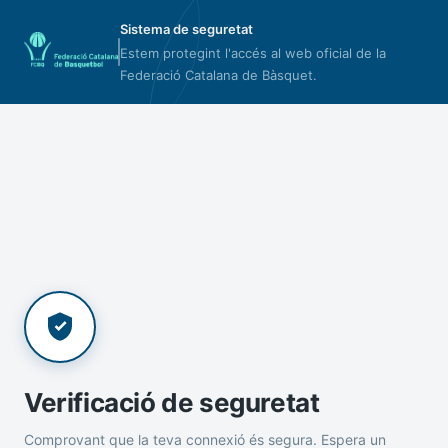
Sistema de seguretat
Estem protegint l'accés al web oficial de la
Federació Catalana de Bàsquet.
Verificació de seguretat
Comprovant que la teva connexió és segura. Espera un