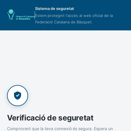
Sistema de seguretat
Estem protegint l'accés al web oficial de la
Federació Catalana de Bàsquet.
Verificació de seguretat
Comprovant que la teva connexió és segura. Espera un