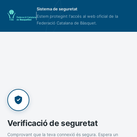
Sistema de seguretat
Estem protegint l'accés al web oficial de la
Federació Catalana de Bàsquet.
Verificació de seguretat
Comprovant que la teva connexió és segura. Espera un