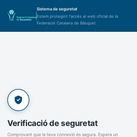
Sistema de seguretat
Estem protegint l'accés al web oficial de la
Federació Catalana de Bàsquet.
Verificació de seguretat
Comprovant que la teva connexió és segura. Espera un