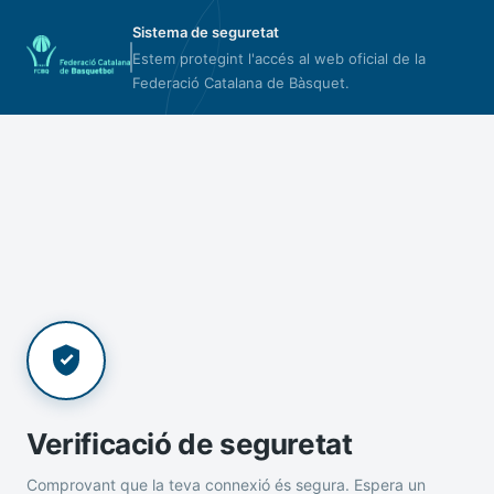
Sistema de seguretat
Estem protegint l'accés al web oficial de la
Federació Catalana de Bàsquet.
Verificació de seguretat
Comprovant que la teva connexió és segura. Espera un