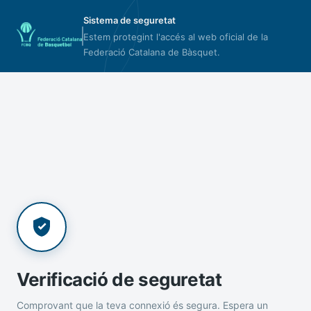
Sistema de seguretat
Estem protegint l'accés al web oficial de la
Federació Catalana de Bàsquet.
Verificació de seguretat
Comprovant que la teva connexió és segura. Espera un