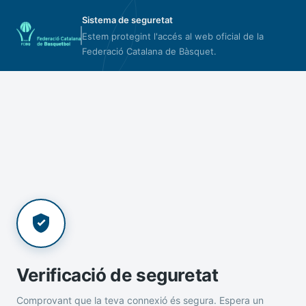
Sistema de seguretat
Estem protegint l'accés al web oficial de la
Federació Catalana de Bàsquet.
Verificació de seguretat
Comprovant que la teva connexió és segura. Espera un