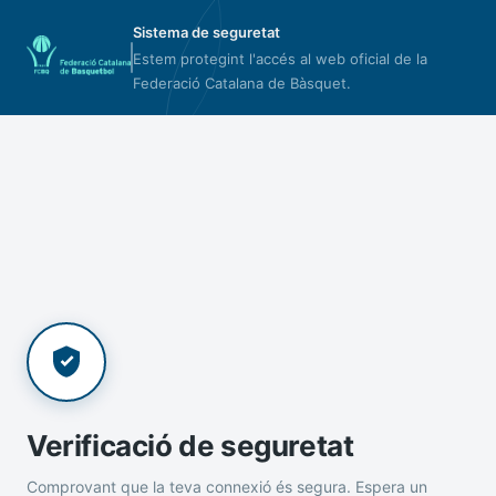
Sistema de seguretat
Estem protegint l'accés al web oficial de la
Federació Catalana de Bàsquet.
Verificació de seguretat
Comprovant que la teva connexió és segura. Espera un