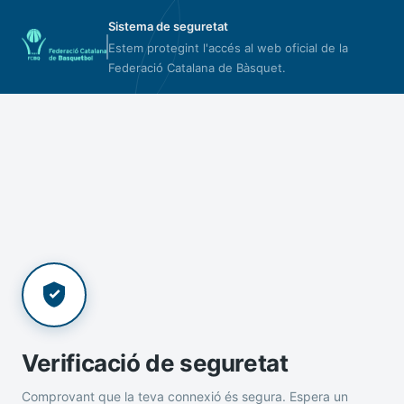
Sistema de seguretat
Estem protegint l'accés al web oficial de la
Federació Catalana de Bàsquet.
Verificació de seguretat
Comprovant que la teva connexió és segura. Espera un