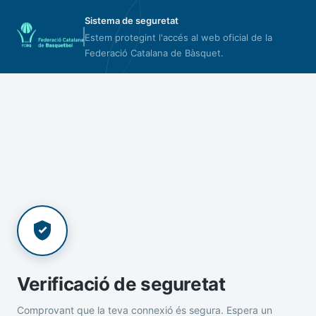
Sistema de seguretat
Estem protegint l'accés al web oficial de la
Federació Catalana de Bàsquet.
Verificació de seguretat
Comprovant que la teva connexió és segura. Espera un