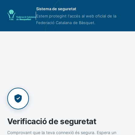
Sistema de seguretat
Estem protegint l'accés al web oficial de la
Federació Catalana de Bàsquet.
Verificació de seguretat
Comprovant que la teva connexió és segura. Espera un