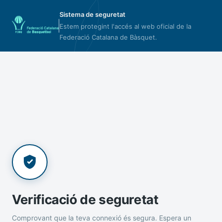
Sistema de seguretat
Estem protegint l'accés al web oficial de la
Federació Catalana de Bàsquet.
Verificació de seguretat
Comprovant que la teva connexió és segura. Espera un