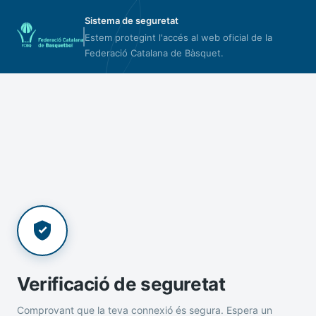
Sistema de seguretat
Estem protegint l'accés al web oficial de la
Federació Catalana de Bàsquet.
Verificació de seguretat
Comprovant que la teva connexió és segura. Espera un