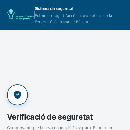
Sistema de seguretat
Estem protegint l'accés al web oficial de la
Federació Catalana de Bàsquet.
Verificació de seguretat
Comprovant que la teva connexió és segura. Espera un