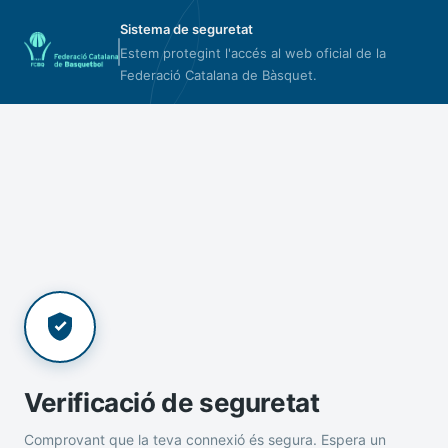
Sistema de seguretat
Estem protegint l'accés al web oficial de la
Federació Catalana de Bàsquet.
Verificació de seguretat
Comprovant que la teva connexió és segura. Espera un