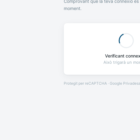
Comprovant que la teva connexió és 
moment.
Verificant connexi
Això trigarà un m
Protegit per reCAPTCHA · Google
Privades