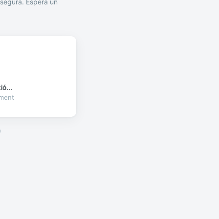
segura. Espera un
ó...
oment
a