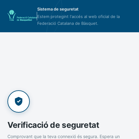
Sistema de seguretat
Estem protegint l'accés al web oficial de la
Federació Catalana de Bàsquet.
Verificació de seguretat
Comprovant que la teva connexió és segura. Espera un