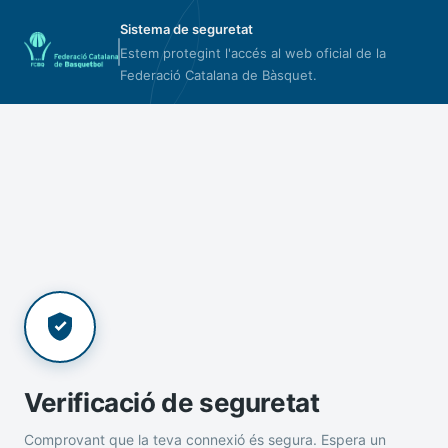
Sistema de seguretat
Estem protegint l'accés al web oficial de la
Federació Catalana de Bàsquet.
Verificació de seguretat
Comprovant que la teva connexió és segura. Espera un