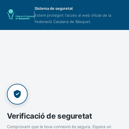
Sistema de seguretat
Estem protegint l'accés al web oficial de la
Federació Catalana de Bàsquet.
Verificació de seguretat
Comprovant que la teva connexió és segura. Espera un