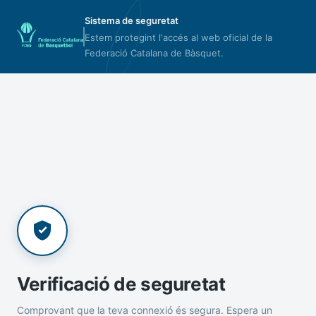
Sistema de seguretat
Estem protegint l'accés al web oficial de la
Federació Catalana de Bàsquet.
Verificació de seguretat
Comprovant que la teva connexió és segura. Espera un