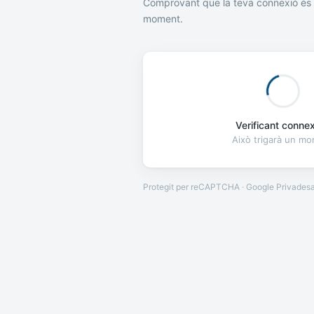
Comprovant que la teva connexió és 
moment.
Verificant connexi
Això trigarà un m
Protegit per reCAPTCHA · Google
Privades