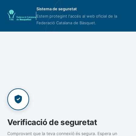
Sistema de seguretat
Estem protegint l'accés al web oficial de la
Federació Catalana de Bàsquet.
Verificació de seguretat
Comprovant que la teva connexió és segura. Espera un