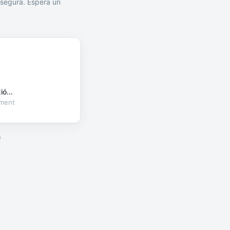
segura. Espera un
ó...
oment
a