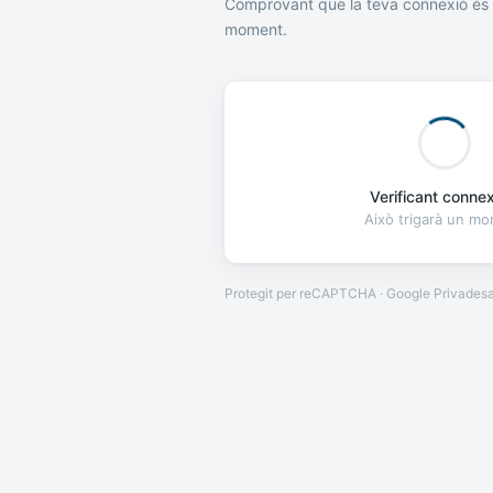
Comprovant que la teva connexió és 
moment.
Verificant connexi
Això trigarà un m
Protegit per reCAPTCHA · Google
Privades