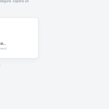
segura. Espera un
ó...
oment
a