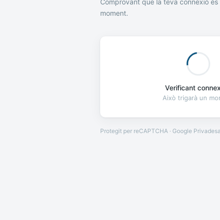
Comprovant que la teva connexió és 
moment.
Verificant connexi
Això trigarà un m
Protegit per reCAPTCHA · Google
Privades