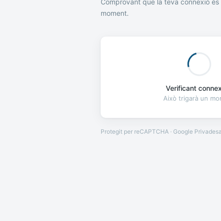
Comprovant que la teva connexió és 
moment.
Verificant connexi
Això trigarà un m
Protegit per reCAPTCHA · Google
Privades