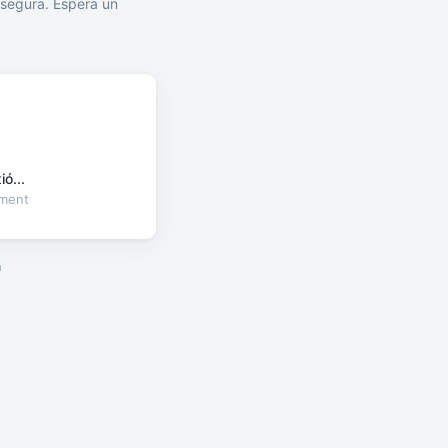
segura. Espera un
ó...
oment
a