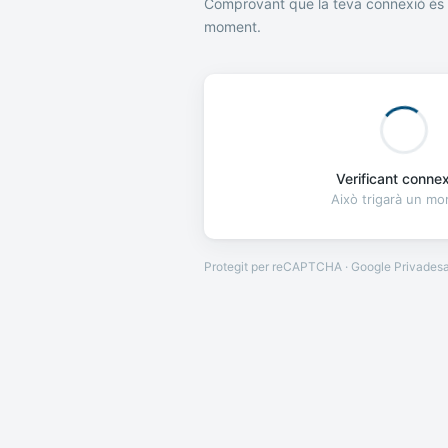
Comprovant que la teva connexió és 
moment.
Verificant connexi
Això trigarà un m
Protegit per reCAPTCHA · Google
Privades