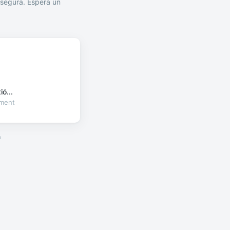
segura. Espera un
ó...
oment
a