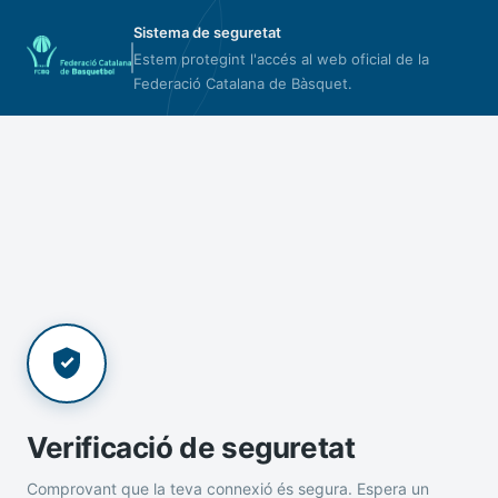
Sistema de seguretat
Estem protegint l'accés al web oficial de la
Federació Catalana de Bàsquet.
Verificació de seguretat
Comprovant que la teva connexió és segura. Espera un