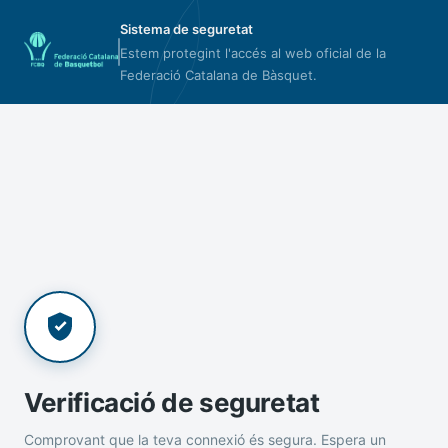
Sistema de seguretat
Estem protegint l'accés al web oficial de la
Federació Catalana de Bàsquet.
Verificació de seguretat
Comprovant que la teva connexió és segura. Espera un