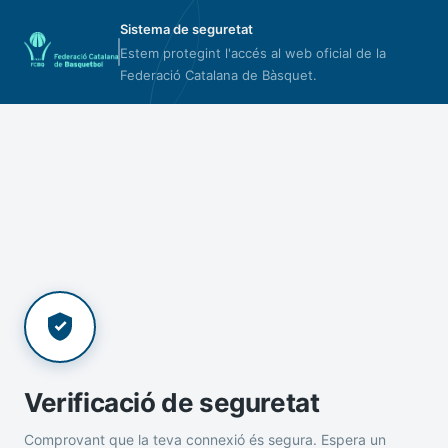
Sistema de seguretat
Estem protegint l'accés al web oficial de la
Federació Catalana de Bàsquet.
Verificació de seguretat
Comprovant que la teva connexió és segura. Espera un