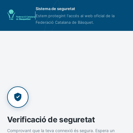
Sistema de seguretat
Estem protegint l'accés al web oficial de la
Federació Catalana de Bàsquet.
Verificació de seguretat
Comprovant que la teva connexió és segura. Espera un