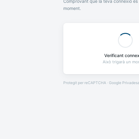
Comprovant que la teva connexió és 
moment.
Verificant connexi
Això trigarà un m
Protegit per reCAPTCHA · Google
Privades