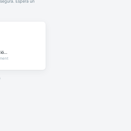
segura. Espera un
ó...
oment
a