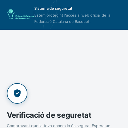
Sistema de seguretat
Estem protegint l'accés al web oficial de la
Federació Catalana de Bàsquet.
Verificació de seguretat
Comprovant que la teva connexió és segura. Espera un