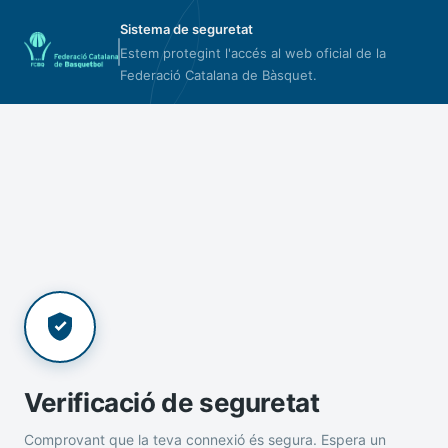
Sistema de seguretat
Estem protegint l'accés al web oficial de la
Federació Catalana de Bàsquet.
Verificació de seguretat
Comprovant que la teva connexió és segura. Espera un