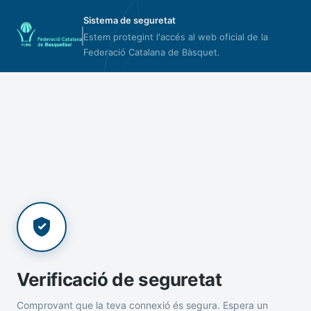
Sistema de seguretat
Estem protegint l'accés al web oficial de la
Federació Catalana de Bàsquet.
Verificació de seguretat
Comprovant que la teva connexió és segura. Espera un