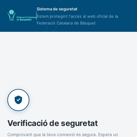
Sistema de seguretat
Estem protegint l'accés al web oficial de la
Federació Catalana de Bàsquet.
Verificació de seguretat
Comprovant que la teva connexió és segura. Espera un